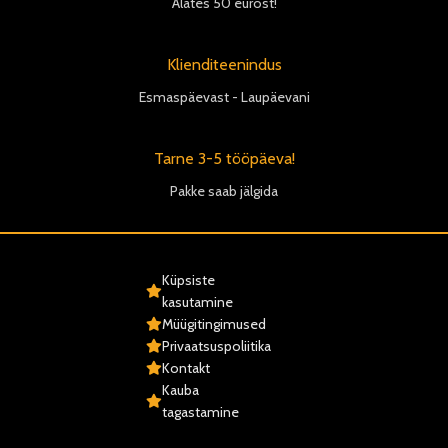
Alates 50 eurost!
Klienditeenindus
Esmaspäevast - Laupäevani
Tarne 3-5 tööpäeva!
Pakke saab jälgida
Küpsiste
kasutamine
Müügitingimused
Privaatsuspoliitika
Kontakt
Kauba
tagastamine