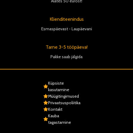
Alates 50 eurost!
Klienditeenindus
Esmaspäevast - Laupäevani
Tarne 3-5 tööpäeva!
Pakke saab jälgida
Küpsiste
kasutamine
Müügitingimused
Privaatsuspoliitika
Kontakt
Kauba
tagastamine